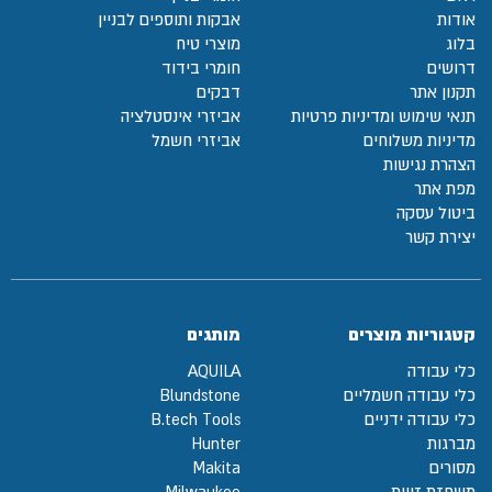
אודות
אבקות ותוספים לבניין
בלוג
מוצרי טיח
דרושים
חומרי בידוד
תקנון אתר
דבקים
תנאי שימוש ומדיניות פרטיות
אביזרי אינסטלציה
מדיניות משלוחים
אביזרי חשמל
הצהרת נגישות
מפת אתר
ביטול עסקה
יצירת קשר
קטגוריות מוצרים
מותגים
כלי עבודה
AQUILA
כלי עבודה חשמליים
Blundstone
כלי עבודה ידניים
B.tech Tools
מברגות
Hunter
מסורים
Makita
משחזת זווית
Milwaukee