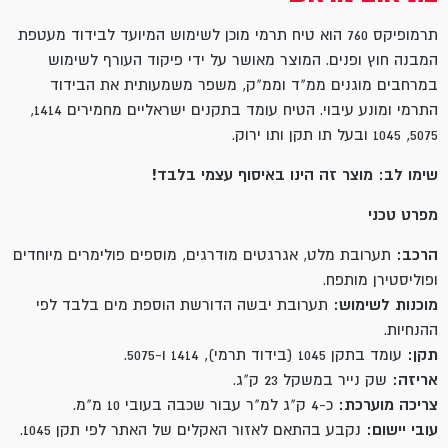
תרמופיקס 760 הוא טיח תרמי מוכן לשימוש המיועד לבידוד מעטפת
המבנה חוץ ופנים. המוצר מאושר על ידי פיקוד העורף לשימוש
במרחבים מוגנים ממ"ד וממ"ק, משפר משמעותית את הבידוד
התרמי ומונע עיבוי. הטיח עומד בתקנים ישראליים מחמירים 1414,
5075, 1045 ובעל תו תקן ותו ירוק.
שימו לב: מוצר זה הינו באיסוף עצמי בלבד!
מפרט טכני
הרכב:
תערובת מלט, אגרגטים מודרגים, מוספים פולימרים מיוחדים
ופוליסטירן מותפח.
מוכנות לשימוש:
תערובת יבשה הדורשת הוספת מים בלבד לפי
ההנחיות.
תקן:
עומד בתקן 1045 (בידוד תרמי), 1414 ו-5075.
אריזה:
שק נייר במשקל 23 ק"ג.
צריכה מוערכת:
כ-4 ק"ג למ"ר עבור שכבה בעובי 10 מ"מ.
עובי יישום:
נקבע בהתאם לאזור האקלים של האתר לפי תקן 1045.