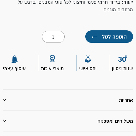
ייעוד:
בידוד תרמי פנימי וחיצוני לכל סוגי המבנים, בדגש על
מרחבים מוגנים.
כמות
הוספה לסל
←
של
תרמופיקס
760-
23
ק"ג
מיסטר
שנות ניסיון
יחס אישי
מוצרי איכות
איסוף עצמי
פיקס
אחריות
משלוחים ואספקה