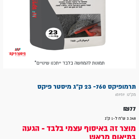
*תמונות להמחשה בלבד ייתכנו שינויים
תרמופיקס 760- 23 ק"ג מיסטר פיקס
מק"ט: 65959
₪
77
3.348 ש"ח ל-1 ק"ג
מוצר זה באיסוף עצמי בלבד - הגעה
בתיאום מראש