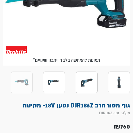
*תמונות להמחשה בלבד ייתכנו שינויים
גוף מסור חרב DJR186Z נטען 18V- מקיטה
מק"ט: 101-DJR186Z
₪
760