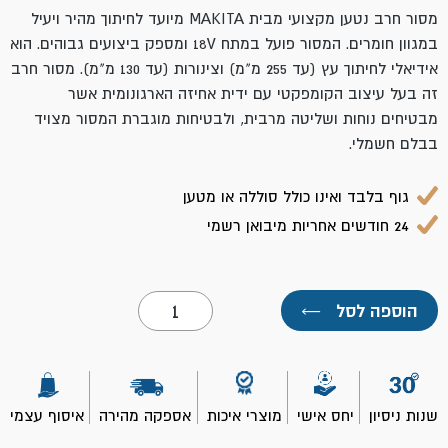
מסור חרב נטען מקצועי מבית MAKITA מיועד לחיתוך מהיר ויעיל
במגוון חומרים. המסור פועל במתח 18V ומספק ביצועים גבוהים. הוא
אידיאלי לחיתוך עץ (עד
255
מ"מ) וצינורות (עד
130
מ"מ). מסור חרב
זה בעל עיצוב הקומפקטי עם ידית אחיזה הארגונומית אשר
מבטיחים נוחות ושליטה מרבית, ולבטיחות מוגברת המסור מצויד
בבלם חשמלי.
גוף בלבד ואינו כולל סוללה או מטען
24 חודשים אחריות מיבואן רשמי
כמות
הוספה לסל
←
של
גוף
מסור
חרב
DJR186Z
נטען
שנות ניסיון
יחס אישי
מוצרי איכות
אספקה מהירה
איסוף עצמי
18V-
מקיטה