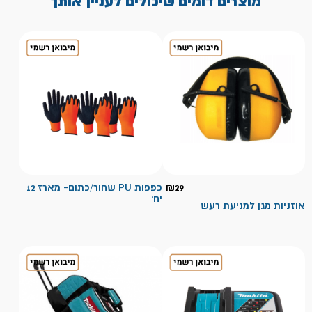
מוצרים דומים שיכולים לעניין אותך
29
₪
כפפות PU שחור/כתום- מארז 12
יח'
אוזניות מגן למניעת רעש