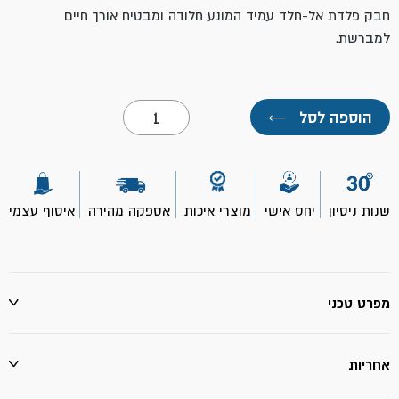
חבק פלדת אל-חלד עמיד המונע חלודה ומבטיח אורך חיים
למברשת.
כמות
הוספה לסל
←
של
מברשת
צביעה
4"-
ROLLINGDOG
שנות ניסיון
יחס אישי
מוצרי איכות
אספקה מהירה
איסוף עצמי
מפרט טכני
אחריות