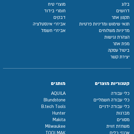
בלוג
מוצרי טיח
דרושים
חומרי בידוד
תקנון אתר
דבקים
תנאי שימוש ומדיניות פרטיות
אביזרי אינסטלציה
מדיניות משלוחים
אביזרי חשמל
הצהרת נגישות
מפת אתר
ביטול עסקה
יצירת קשר
קטגוריות מוצרים
מותגים
כלי עבודה
AQUILA
כלי עבודה חשמליים
Blundstone
כלי עבודה ידניים
B.tech Tools
מברגות
Hunter
מסורים
Makita
משחזת זווית
Milwaukee
ארגזי כלים
TOOLMAK