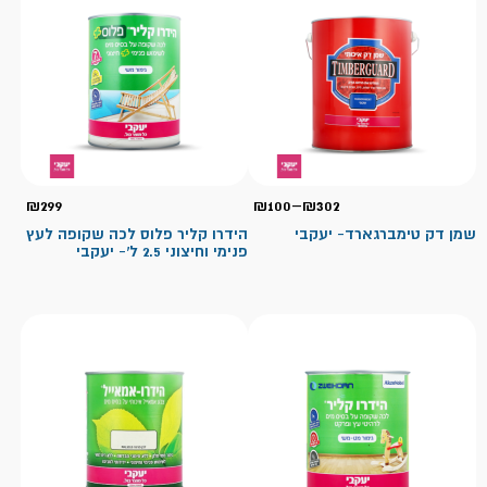
טווח
₪
299
₪
100
–
₪
302
מחירים:
שמן דק טימברגארד- יעקבי
הידרו קליר פלוס לכה שקופה לעץ
פנימי וחיצוני 2.5 ל'- יעקבי
עד