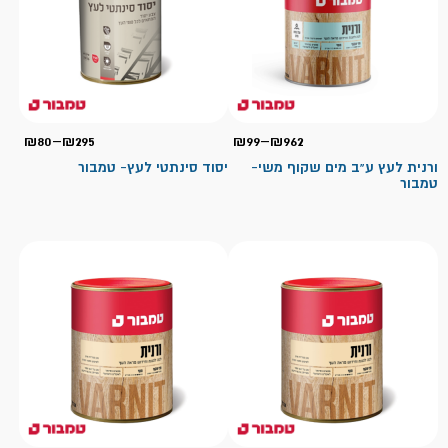
טווח
טווח
₪
80
–
₪
295
₪
99
–
₪
962
מחירים:
מחיר
ורנית לעץ ע"ב מים שקוף משי-
יסוד סינתטי לעץ- טמבור
טמבור
עד
עד