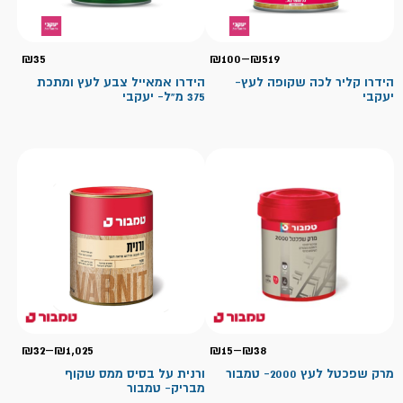
טווח
₪
35
₪
100
–
₪
519
מחירים:
הידרו קליר לכה שקופה לעץ-
הידרו אמאייל צבע לעץ ומתכת
יעקבי
375 מ"ל- יעקבי
עד
טווח
טווח
₪
32
–
₪
1,025
₪
15
–
₪
38
מחירים:
מחיר
מרק שפכטל לעץ 2000- טמבור
ורנית על בסיס ממס שקוף
מבריק- טמבור
עד
עד