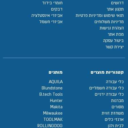
דרושים
חומרי בידוד
תקנון אתר
דבקים
תנאי שימוש ומדיניות פרטיות
אביזרי אינסטלציה
מדיניות משלוחים
אביזרי חשמל
הצהרת נגישות
מפת אתר
ביטול עסקה
יצירת קשר
קטגוריות מוצרים
מותגים
כלי עבודה
AQUILA
כלי עבודה חשמליים
Blundstone
כלי עבודה ידניים
B.tech Tools
מברגות
Hunter
מסורים
Makita
משחזת זווית
Milwaukee
ארגזי כלים
TOOLMAK
לבית ולגן
ROLLINGDOG