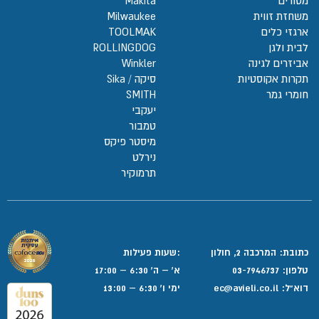
מסורים
Makita
משחזת זווית
Milwaukee
ארגזי כלים
TOOLMAK
לבית ולגן
ROLLINGDOG
אביזרים לגינה
Winkler
תקרות אקוסטיות
סיקה / Sika
חומרי גמר
SMITH
יעקבי
טמבור
מיסטר פיקס
נירלט
תרמוקיר
כתובת: המרכבה 2, חולון
:שעות פעילות
טלפון:
03-7946737
א' – ה' 6:30 – 17:00
דוא”ל:
ec@avieli.co.il
ימי ו' 6:30 – 13:00