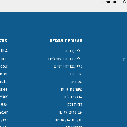
 דיוור שיווקי
קטגוריות מוצרים
מותג
כלי עבודה
UILA
ין
כלי עבודה חשמליים
tone
כלי עבודה ידניים
ools
מברגות
nter
מסורים
kita
משחזת זווית
ukee
ארגזי כלים
MAK
לבית ולגן
GDOG
אביזרים לגינה
kler
תקרות אקוסטיות
סיקה / 