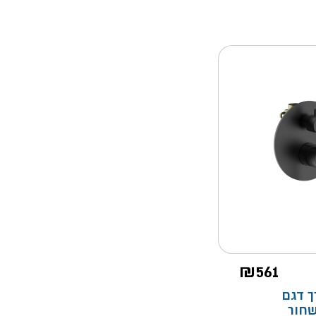
₪
561
וץ 4 דרך דגם