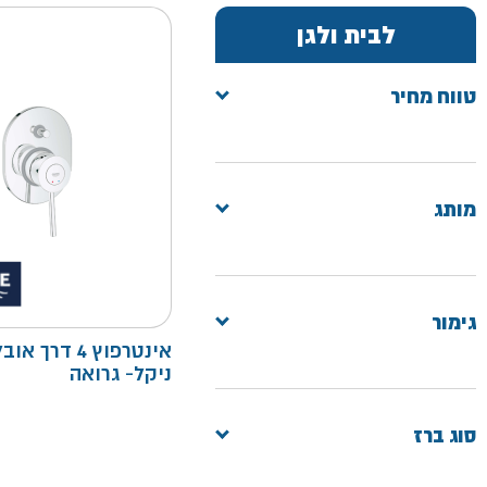
לבית ולגן
טווח מחיר
מותג
גימור
אינטרפוץ 4 דרך 
ניקל- גרואה
סוג ברז