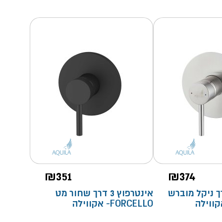
₪
351
₪
374
פוץ 3 דרך ניקל מוברש
אינטרפוץ 3 דרך שחור מט
FORCELLO- אקווילה