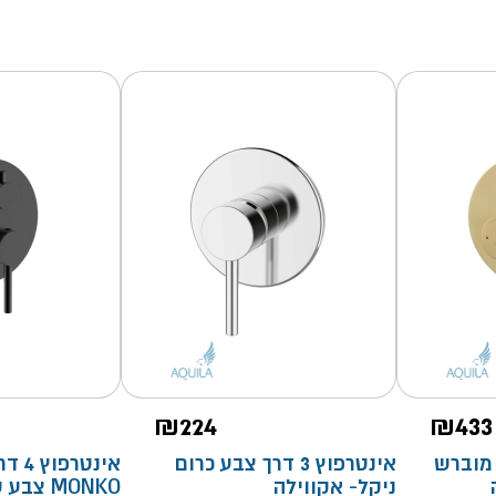
₪
224
₪
433
 זהב מוברש
אינטרפוץ 3 דרך צבע כרום
אינטרפ
ניקל- אקווילה
MONKO צבע שחור