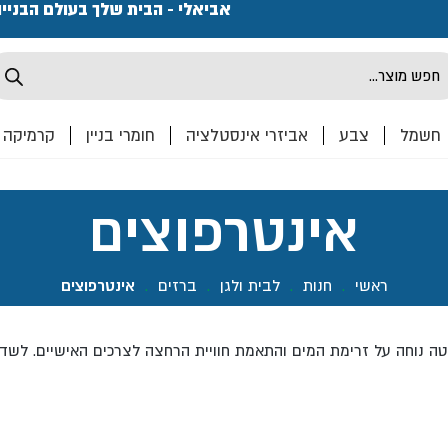
פתחנו חנות ואולם קרמיקה ברחוב המרכבה 2, חולון מחכים
אביאלי - הבית שלך בעולם הבניי
Produ
sea
חשמל
צבע
אביזרי אינסטלציה
חומרי בניין
קרמיקה
אינטרפוצים
ראשי
.
חנות
.
לבית ולגן
.
ברזים
.
אינטרפוצים
ה נוחה על זרימת המים והתאמת חוויית הרחצה לצרכים האישיים. לשד