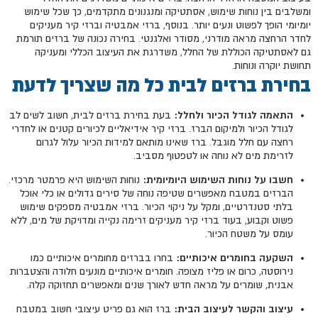
ומשלבים בין נוחות שימוש, אסתטיקה ומנגנונים מתקדמים, כך שכל שימוש
יומיומי הופך לפשוט ונעים יותר. בנוסף, ברזי אמבטיה וברזי קיר מעניקים
לחדר הרחצה מראה מודרני, מסודר ואלגנטי. בחירה נכונה של ברזים תורמת
גם לאסתטיקה הכוללת של החלל, משדרגת את העיצוב הכללי ומעניקה
תחושת יוקרה ונוחות.
בחירת ברזים לבית כל מה שצריך לדעת
התאמה לגודל הכיור ולחלל:
בעת בחירת ברזים לבית, חשוב לשים לב
לגודל הכיור ולמיקום הברז. ברזי קיר אידיאליים לכיורים קטנים או לחדרי
רחצה עם חלל מוגבל. ברז שאינו מותאם למידות הכיור עלול לגרום
לזרימת מים לא נוחה או לטפטוף מסביב.
חשבו על נוחות השימוש היומיומית:
נוחות השימוש היא פרמטר מרכזי.
הברזים במטבח מאפשרים שטיפה נוחה של סירים גדולים או כלי אוכל
בלתי סטנדרטיים, ומקל על ניקוי הכיור. ברזי אמבטיה מספקים שימוש
פשוט וקבוע, בעוד ברזי קיר מעניקים זרימה נקייה ומדויקת של מים, ללא
עומס על משטח הכיור.
השקעה בחומרים איכותיים:
בחרו בברזים מחומרים איכותיים כמו
נירוסטה, כרום או פליז מצופה. חומרים איכותיים מונעים חלודה והצטברות
אבנית, שומרים על מראה חדש לאורך שנים ומאפשרים תחזוקה קלה.
עיצוב והקשר לעיצוב הבית:
ברז הוא גם פריט עיצובי חשוב במטבח