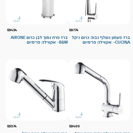
₪
424
₪
774
ברז פעמון נשלף גבוה כרום ניקל
ברז פרח נמוך לבן כרום AIRONE
CUCINA- אקווילה פרימיום
B&W- אקווילה פרימיום
₪
374
₪
400