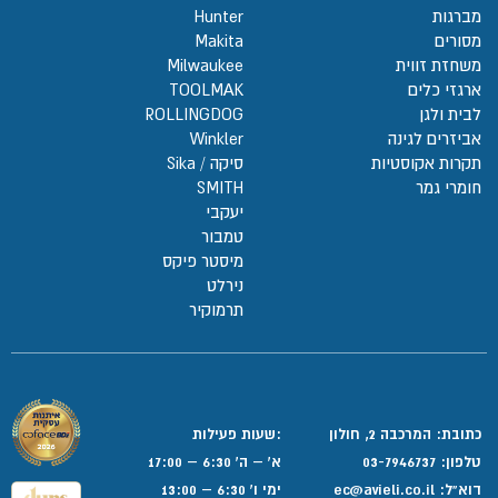
מברגות
Hunter
מסורים
Makita
משחזת זווית
Milwaukee
ארגזי כלים
TOOLMAK
לבית ולגן
ROLLINGDOG
אביזרים לגינה
Winkler
תקרות אקוסטיות
סיקה / Sika
חומרי גמר
SMITH
יעקבי
טמבור
מיסטר פיקס
נירלט
תרמוקיר
כתובת: המרכבה 2, חולון
:שעות פעילות
טלפון:
03-7946737
א' – ה' 6:30 – 17:00
דוא”ל:
ec@avieli.co.il
ימי ו' 6:30 – 13:00