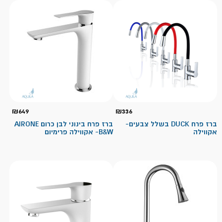
₪
649
₪
336
ברז פרח DUCK בשלל צבעים-
ברז פרח בינוני לבן כרום AIRONE
אקווילה
B&W- אקווילה פרימיום