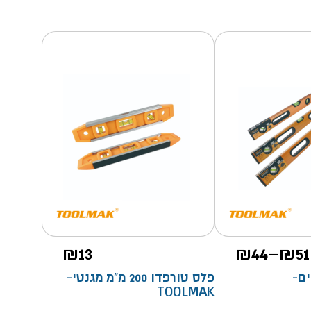
טווח
₪
13
₪
44
–
₪
51
מחירים:
ם-
פלס טורפדו 200 מ"מ מגנטי-
TOOLMAK
עד