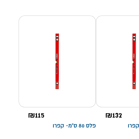
₪
115
₪
132
פלס 80 ס"מ- קפרו