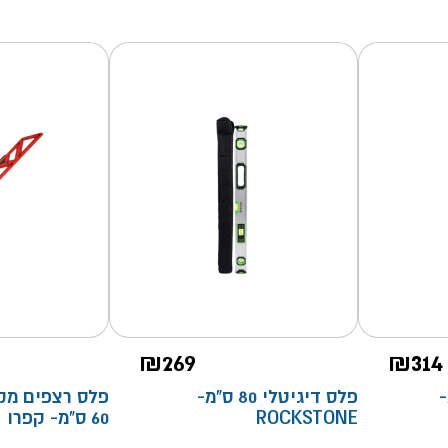
₪
269
₪
314
ס"מ-
פלס דיגיטלי 80 ס"מ-
פלס רצפים מק
ROCKSTONE
60 ס"מ- קפרו