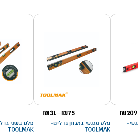
טווח
₪
31
–
₪
75
₪
209
מחירים:
"מ מגנטי-
פלס מגנטי במגוון גדלים-
פלס בשני גדלי
TOOLMAK
TOOLMAK
עד