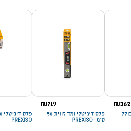
₪
719
₪
362
2 ס"מ כולל
פלס דיגיטלי ומד זווית 50
ס"מ- PREXISO
PREXISO