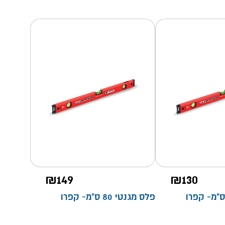
₪
149
₪
130
פלס מגנטי 80 ס"מ- קפרו