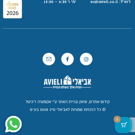
דוא”ל:
ec@avieli.co.il
ימי ו' 6:30 – 13:00
קידום אתרים, שיווק ובניית האתר ע"י אקסטרה דיגיטל
© כל הזכויות שמורות לאביאלי טייג 2008 בע״מ
0