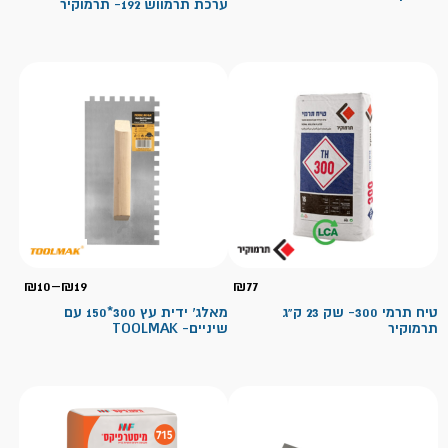
ערכת תרמווש 192- תרמוקיר
טווח
₪
10
–
₪
19
₪
77
מחיר
טיח תרמי 300- שק 23 ק"ג
מאלג' ידית עץ 300*150 עם
תרמוקיר
שיניים- TOOLMAK
עד