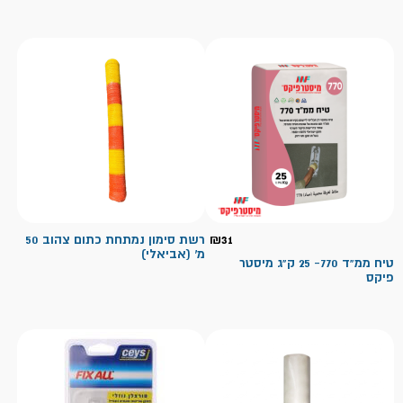
31
₪
רשת סימון נמתחת כתום צהוב 50
מ' (אביאלי)
טיח ממ"ד 770- 25 ק"ג מיסטר
פיקס