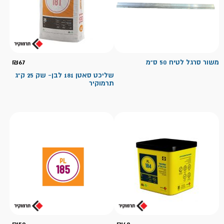
משור סרגל לטיח 50 ס"מ
67
₪
שליכט סאטן 181 לבן- שק 25 ק"ג
תרמוקיר