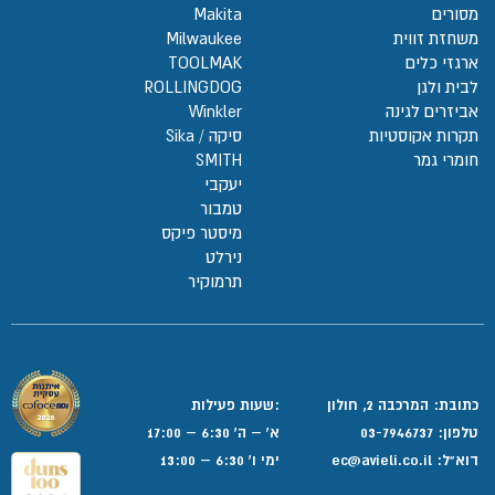
מסורים
Makita
משחזת זווית
Milwaukee
ארגזי כלים
TOOLMAK
לבית ולגן
ROLLINGDOG
אביזרים לגינה
Winkler
תקרות אקוסטיות
סיקה / Sika
חומרי גמר
SMITH
יעקבי
טמבור
מיסטר פיקס
נירלט
תרמוקיר
כתובת: המרכבה 2, חולון
:שעות פעילות
טלפון:
03-7946737
א' – ה' 6:30 – 17:00
דוא”ל:
ec@avieli.co.il
ימי ו' 6:30 – 13:00