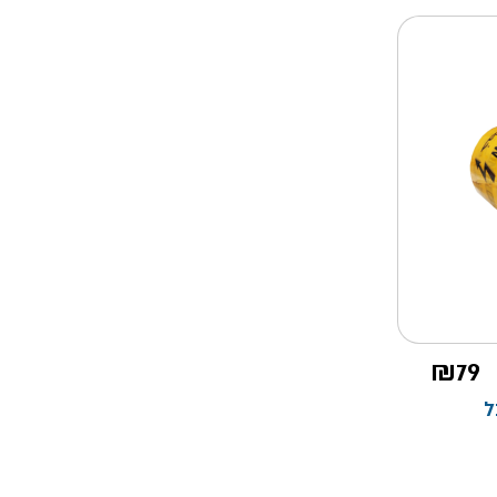
₪
79
ל