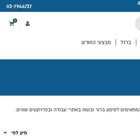
ה
פתחנו חנות ו
03-7946737
לכם!
0
ברזל
מבצעי החודש
 המתאימים לסימון ברור ובטוח באתרי עבודה ובפרויקטים שונים.