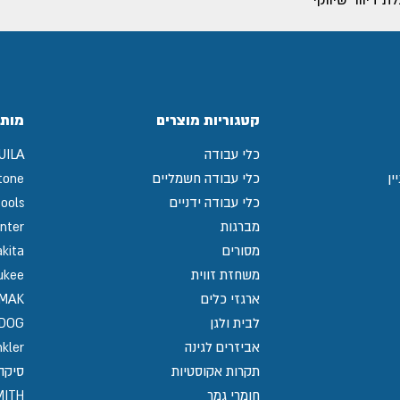
קטגוריות מוצרים
מותג
כלי עבודה
UILA
ין
כלי עבודה חשמליים
tone
כלי עבודה ידניים
ools
מברגות
nter
מסורים
kita
משחזת זווית
ukee
ארגזי כלים
MAK
לבית ולגן
GDOG
אביזרים לגינה
kler
תקרות אקוסטיות
סיקה / 
חומרי גמר
MITH