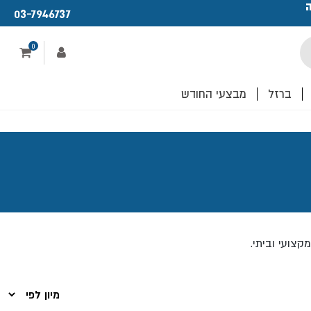
ה
פתחנו חנות ו
03-7946737
לכם!
0
ברזל
מבצעי החודש
צועי וביתי.