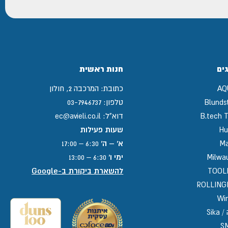
ים
חנות ראשית
AQ
כתובת:
המרכבה 2, חולון
Blunds
טלפון:
03-7946737
B.tech T
דוא"ל:
ec@avieli.co.il
Hu
שעות פעילות
Ma
א' – ה'
6:30 – 17:00
Milwa
ימי ו'
6:30 – 13:00
TOOL
להשארת ביקורת ב-Google
ROLLIN
Win
Sika
S