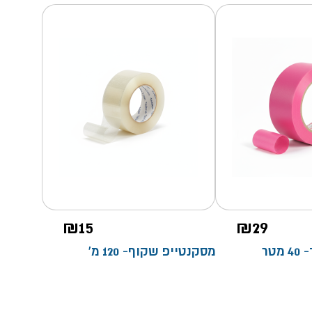
₪
15
₪
29
טר
מסקנטייפ שקוף- 120 מ'