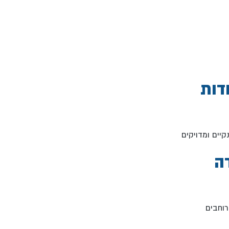
דות
יים ומדויקים
ה
רוחבים