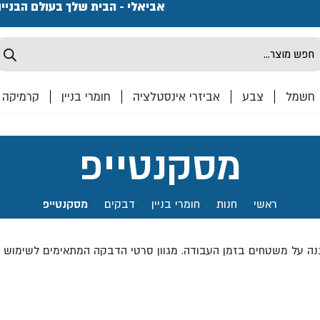
פתחנו חנות ואולם קרמיקה ברחוב המרכבה 2, חולון מחכים
אביאלי - הבית שלך בעולם הבניי
Produ
sea
חשמל
צבע
אביזרי אינסטלציה
חומרי בניין
קרמיקה
מסקנטייפ
ראשי
.
חנות
.
חומרי בניין
.
דבקים
.
מסקנטייפ
ה על משטחים בזמן העבודה. מגוון סרטי הדבקה המתאימים לשימוש מק