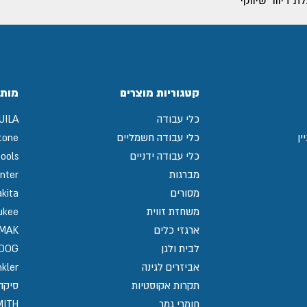
 דיוור שיווקי
קטגוריות מוצרים
מותג
כלי עבודה
UILA
ין
כלי עבודה חשמליים
tone
כלי עבודה ידניים
ools
מברגות
nter
מסורים
kita
משחזת זווית
ukee
ארגזי כלים
MAK
לבית ולגן
GDOG
אביזרים לגינה
kler
תקרות אקוסטיות
סיקה / 
חומרי גמר
MITH