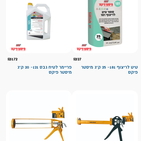
₪
172
₪
27
טיט לריצוף 181- 25 ק"ג מיסטר
פריימר לטיח גבס 121- 20 ק"ג
פיקס
מיסטר פיקס