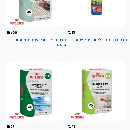
₪
100
₪
15
דבק נגרים 0.1 ליטר- יוניפיקס
דבק סופר 100- 25 ק"ג מיסטר
פיקס
₪
77
₪
48