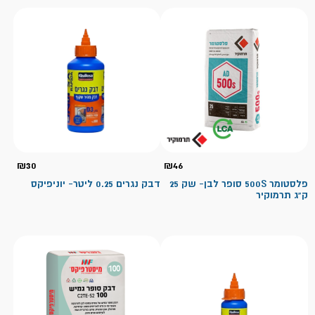
₪
30
₪
46
פלסטומר 500S סופר לבן- שק 25
דבק נגרים 0.25 ליטר- יוניפיקס
ק"ג תרמוקיר