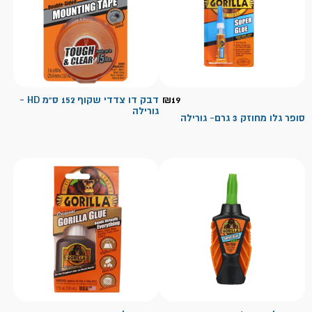
19
₪
דבק דו צדדי שקוף 152 ס"מ HD -
גורילה
סופר גלו מחוזק 3 גרם- גורילה