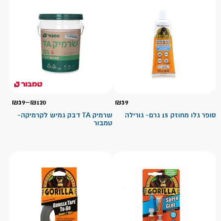
טווח
₪
39
–
₪
120
₪
39
מחיר
סופר גלו מחוזק 15 גרם- גורילה
שרמיק TA דבק גמיש לקרמיקה-
טמבור
עד