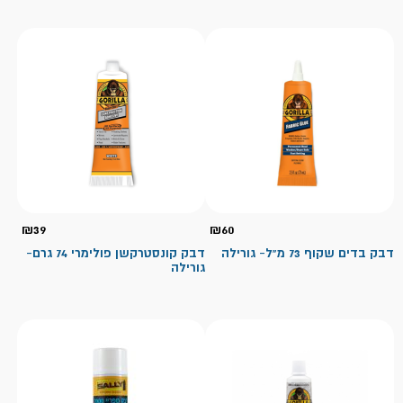
₪
39
₪
60
דבק בדים שקוף 73 מ"ל- גורילה
דבק קונסטרקשן פולימרי 74 גרם-
גורילה