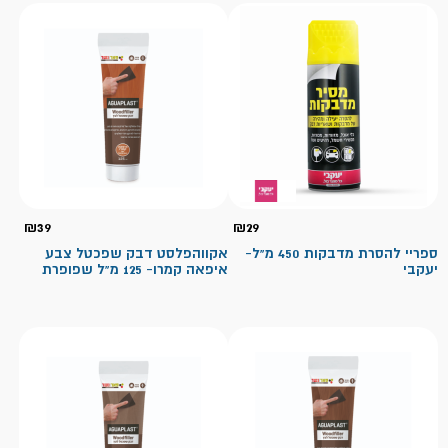
₪
39
₪
29
ספריי להסרת מדבקות 450 מ"ל-
אקווהפלסט דבק שפכטל צבע
יעקבי
איפאה קמרו- 125 מ"ל שפופרת