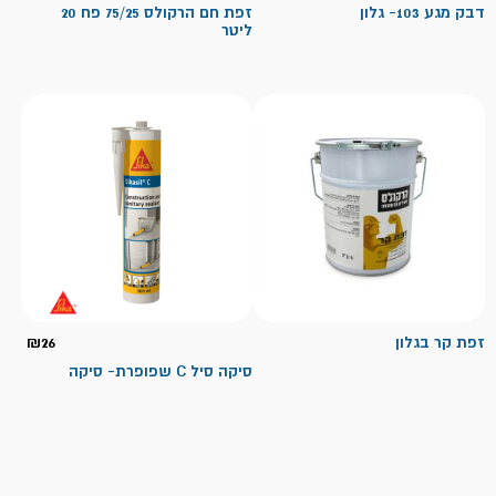
דבק מגע 103- גלון
זפת חם הרקולס 75/25 פח 20
ליטר
זפת קר בגלון
26
₪
סיקה סיל C שפופרת- סיקה