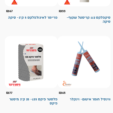
₪
67
₪
33
סיקפלקס 112 קריסטל שקוף-
פריימר לאיגולפלקס 5 ק"ג- סיקה
סיקה
₪
77
₪
65
ווינסיל חומר איטום- וינקלר
פלסטר פיקס 135- 25 ק"ג מיסטר
פיקס