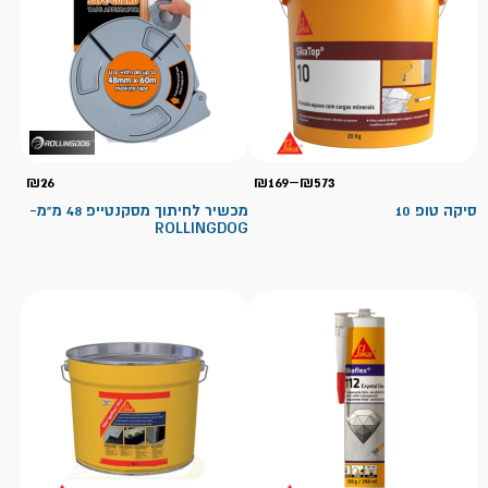
טווח
₪
26
₪
169
–
₪
573
מחירים:
סיקה טופ 10
מכשיר לחיתוך מסקנטייפ 48 מ"מ-
ROLLINGDOG
עד