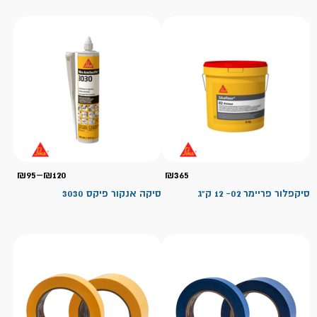
טווח
₪
95
–
₪
120
₪
365
מחיר
סיקפלור פריימר 02- 12 ק"ג
סיקה אנקור פיקס 3030
עד