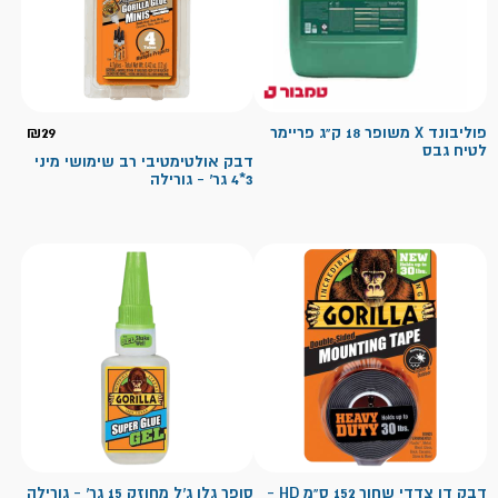
פוליבונד X משופר 18 ק"ג פריימר
29
₪
לטיח גבס
דבק אולטימטיבי רב שימושי מיני
3*4 גר' - גורילה
דבק דו צדדי שחור 152 ס"מ HD -
סופר גלו ג'ל מחוזק 15 גר' - גורילה