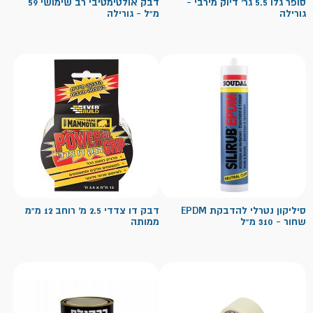
סופר גלו 5.5 גר' דיוק מירבי -
דבק אולטימטיבי רב שימושי 59
גורילה
מ"ל - גורילה
סיליקון נטרלי להדבקת EPDM
דבק דו צדדי 2.5 מ' רוחב 12 מ"מ
שחור - 310 מ"ל
ממותה