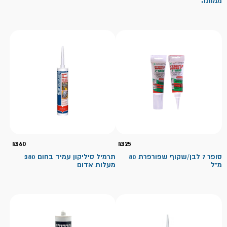
ממותה
₪
60
₪
25
סופר 7 לבן/שקוף שפורפרת 80
תרמיל סיליקון עמיד בחום 380
מ"ל
מעלות אדום