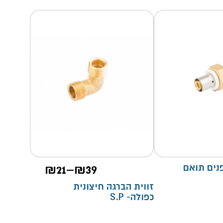
טווח
נים תואם
39
₪
–
21
₪
מחירים:
זווית הברגה חיצונית
כפולה- S.P
עד