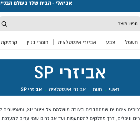
פתחנו חנות ואולם קרמיקה ברחוב המרכבה 2, חולון מחכים
אביאלי - הבית שלך בעולם הבניי
Produ
sea
חשמל
צבע
אביזרי אינסטלציה
חומרי בניין
קרמיקה
אביזרי SP
ראשי
.
חנות
.
אביזרי אינסטלציה
.
אביזרי SP
אביזרי SP הם חלק בלתי נפרד מכל 