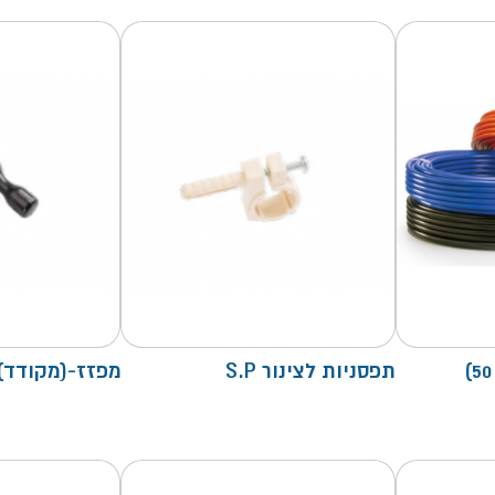
תפסניות לצינור S.P
מפזז-(מקודד) - 