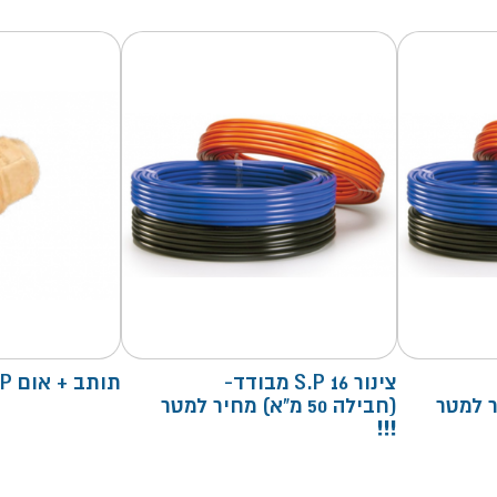
צינור S.P 16 מבודד-
תותב + אום S.P
 מחיר למטר
(חבילה 50 מ"א) מחיר למטר
!!!