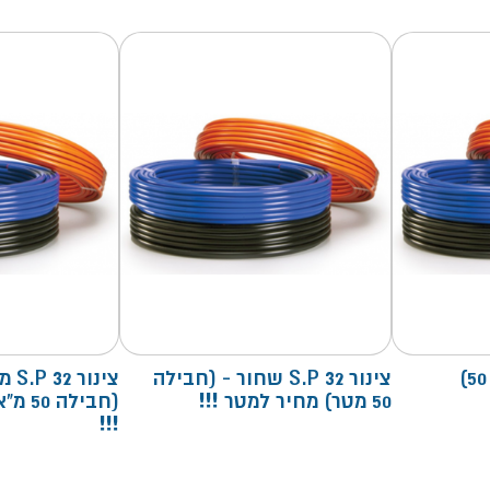
צינור 32 S.P שחור - (חבילה
צינור
50 מטר) מחיר למטר !!!
(חבילה
!!!