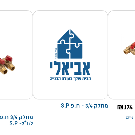
174
₪
מחלק 3/4 - ח.פ S.P
ברזים
מחלק /4
1/2*2- S.P