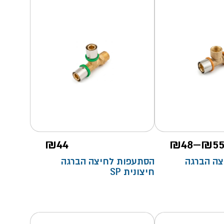
טווח
₪
44
₪
48
–
₪
5
מחירים:
ה הברגה
הסתעפות לחיצה הברגה
חיצונית SP
עד