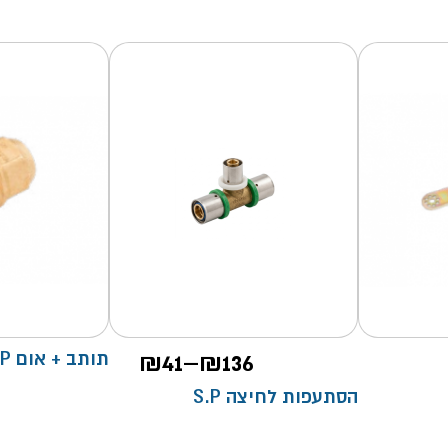
טווח
136
₪
–
41
₪
תותב + אום S.P
מחירים:
הסתעפות לחיצה S.P
עד