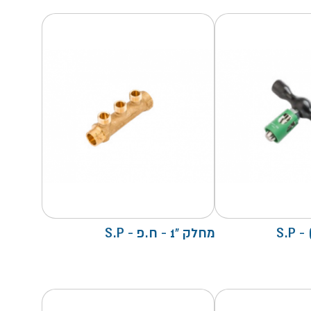
S.P
מחלק "1 - ח.פ - S.P