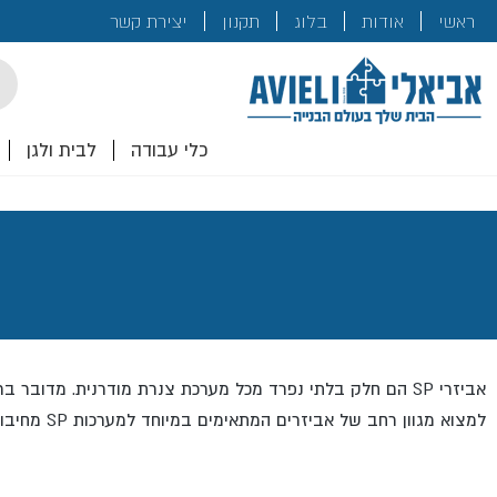
בנייה
ראשי
אודות
בלוג
תקנון
יצירת קשר
לכם!
cts
rch
כלי עבודה
לבית ולגן
למצוא מגוון רחב של אביזרים המתאימים במיוחד למערכות SP מחיבורים וניפלים, דרך מחלקים להסתעפות ועד אביזרים שמיועדים למערכת לחיצה מקצועית.