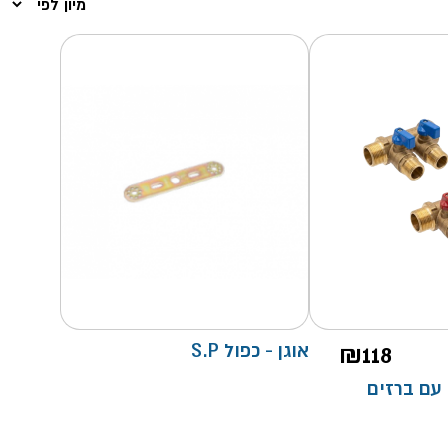
118
₪
אוגן - כפול S.P
3 ח.פ עם ברזים