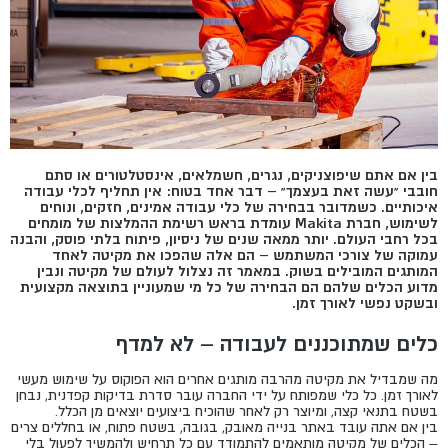
בין אם אתם שיפוצניקים, נגרים, חשמלאים, אינסטלטורים או סתם
חובבי "עשה זאת בעצמך" – דבר אחד בטוח: אין תחליף לכלי עבודה
איכותיים. כשמדובר בבחירה של כלי עבודה אמינים, חזקים, ונוחים
לשימוש, חברת Makita עומדת בראש רשימת ההמלצות של מומחים
בכל רחבי העולם. יותר ממאה שנים של ניסיון, פיתוח בלתי פוסק, והבנה
עמוקה של צורכי המשתמש – הם אלה שהפכו את מקיטה לאחד
המותגים המובילים בשוק. במאמר זה נצלול לעולם של מקיטה ונבין
מדוע הכלים שלהם הם הבחירה של כל מי שמעוניין בתוצאה מקצועית
ובשקט נפשי לאורך זמן.
כלים שמתוכננים לעבודה – לא למדף
מה שמבדיל את מקיטה מהרבה מותגים אחרים הוא הפוקוס על שימוש מעשי
לאורך זמן. כל כלי שמפותח על ידי החברה עובר סדרת בדיקות קפדנית, נבחן
בשטח בתנאי קצה, ומיוצר רק לאחר שהוכיח ביצועים יוצאים מן הכלל.
בין אם אתה עובד באתר בנייה מאובק, בגובה, בשטח פתוח, או בחללים צרים
– הכלים של מקיטה מותאמים להתמודד עם כל תרחיש ולהמשיך לפעול בלי