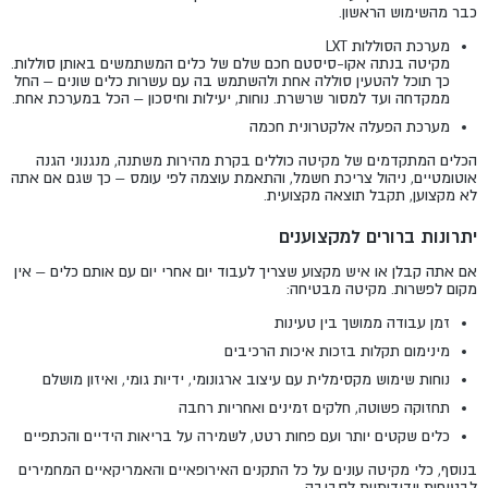
כבר מהשימוש הראשון.
מערכת הסוללות LXT
מקיטה בנתה אקו-סיסטם חכם שלם של כלים המשתמשים באותן סוללות.
כך תוכל להטעין סוללה אחת ולהשתמש בה עם עשרות כלים שונים – החל
ממקדחה ועד למסור שרשרת. נוחות, יעילות וחיסכון – הכל במערכת אחת.
מערכת הפעלה אלקטרונית חכמה
הכלים המתקדמים של מקיטה כוללים בקרת מהירות משתנה, מנגנוני הגנה
אוטומטיים, ניהול צריכת חשמל, והתאמת עוצמה לפי עומס – כך שגם אם אתה
לא מקצוען, תקבל תוצאה מקצועית.
יתרונות ברורים למקצוענים
אם אתה קבלן או איש מקצוע שצריך לעבוד יום אחרי יום עם אותם כלים – אין
מקום לפשרות. מקיטה מבטיחה:
זמן עבודה ממושך בין טעינות
מינימום תקלות בזכות איכות הרכיבים
נוחות שימוש מקסימלית עם עיצוב ארגונומי, ידיות גומי, ואיזון מושלם
תחזוקה פשוטה, חלקים זמינים ואחריות רחבה
כלים שקטים יותר ועם פחות רטט, לשמירה על בריאות הידיים והכתפיים
בנוסף, כלי מקיטה עונים על כל התקנים האירופאיים והאמריקאיים המחמירים
לבטיחות וידידותיות לסביבה.