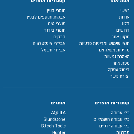
מפת אתר
קטגוריות מוצרים
ראשי
חומרי בניין
אודות
אבקות ותוספים לבניין
בלוג
מוצרי טיח
דרושים
חומרי בידוד
תקנון אתר
דבקים
תנאי שימוש ומדיניות פרטיות
אביזרי אינסטלציה
מדיניות משלוחים
אביזרי חשמל
הצהרת נגישות
מפת אתר
ביטול עסקה
יצירת קשר
קטגוריות מוצרים
מותגים
כלי עבודה
AQUILA
כלי עבודה חשמליים
Blundstone
כלי עבודה ידניים
B.tech Tools
מברגות
Hunter