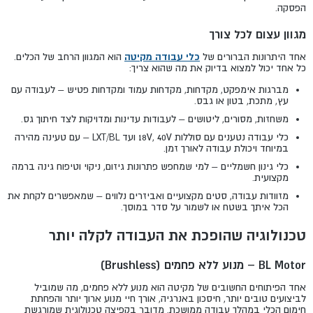
הפסקה.
מגוון עצום לכל צורך
אחד היתרונות הברורים של
כלי עבודה מקיטה
הוא המגוון הרחב של הכלים.
כל אחד יכול למצוא בדיוק את מה שהוא צריך:
מברגות אימפקט, מקדחות, מקדחות עמוד ומקדחות פטיש – לעבודה עם
עץ, מתכת, בטון או גבס.
משחזות, מסורים, ליטושים – לעבודות עדינות ומדויקות לצד חיתוך גס.
כלי עבודה נטענים עם סוללות 18V, 40V ועד LXT/BL – עם טעינה מהירה
במיוחד ויכולת עבודה לאורך זמן.
כלי גינון חשמליים – למי שמחפש פתרונות גיזום, ניקוי וטיפוח גינה ברמה
מקצועית.
מזוודות עבודה, סטים מקצועיים ואביזרים נלווים – שמאפשרים לקחת את
הכל איתך בשטח או לשמור על סדר במוסך.
טכנולוגיה שהופכת את העבודה לקלה יותר
BL Motor – מנוע ללא פחמים (Brushless)
אחד הפיתוחים החשובים של מקיטה הוא מנוע ללא פחמים, מה שמוביל
לביצועים טובים יותר, חיסכון באנרגיה, אורך חיי מנוע ארוך יותר והפחתת
חימום הכלי במהלך עבודה ממושכת. מדובר בקפיצה טכנולוגית שמורגשת