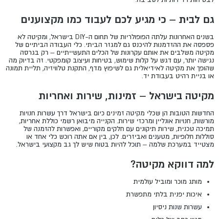
גם לבית – כי מגיע לכם לעבוד כמו מקצוענים
בשנים האחרונות עלתה הפופולריות של תחום ה-DIY בישראל, ומקיטה לא
פספסה את ההזדמנות להיכנס גם למגזר הביתי. כלי העבודה הביתיים של
מקיטה משלבים את אותם עקרונות של הכלים התעשייתיים – רק בגרסה
נגישה יותר, עם דגש על קלות שימוש, בטיחות ועיצוב קומפקטי. זה בדיוק מה
שהופך את מקיטה לאידיאלית גם לשיפוץ מדף, התקנת טלוויזיה, תליית תמונה
או בניית רהיט בעבודת יד.
מקיטה בישראל – זמינות, שירות ואחריות
החדשות הטובות הן שכלי מקיטה זמינים כיום בישראל דרך עשרות חנויות
מורשות, חנויות אונליין ומרכזי שירות. הקנייה מיבואן רשמי כוללת אחריות,
תמיכה טכנית, שירות תיקונים עם חלקים מקוריים, ואפשרות להזמנה של
סוללות חלופיות, מטענים ואביזרים. לכן, בין אם אתה רוכש כלי אחד או
מצטייד במערכת שלמה – תוכל להיות בטוח שיש לך גב מקצועי בישראל.
למה דווקא מקיטה?
מותג מוכר ומוביל עולמית
איכות יפנית בלתי מתפשרת
עשרות שנות ניסיון