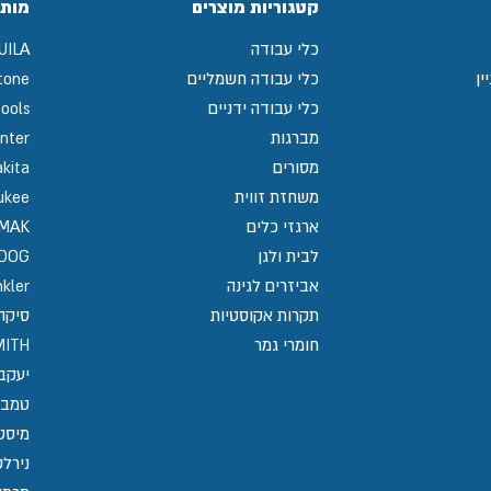
קטגוריות מוצרים
מותג
כלי עבודה
UILA
ין
כלי עבודה חשמליים
tone
כלי עבודה ידניים
ools
מברגות
nter
מסורים
kita
משחזת זווית
ukee
ארגזי כלים
MAK
לבית ולגן
GDOG
אביזרים לגינה
kler
תקרות אקוסטיות
סיקה / 
חומרי גמר
MITH
יעקב
טמבו
מיסט
נירלט