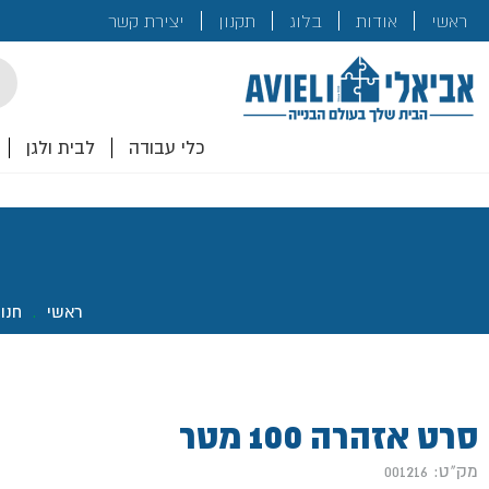
בנייה
ראשי
אודות
בלוג
תקנון
יצירת קשר
לכם!
cts
rch
כלי עבודה
לבית ולגן
ראשי
.
חנו
סרט אזהרה 100 מטר
מק"ט: 001216