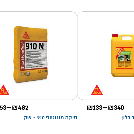
טווח
53
–
₪
482
₪
133
–
₪
340
מחירים:
גלון
סיקה מונוטופ 910 - שק
עד