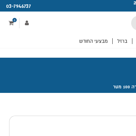
ה
פתחנו חנות ו
03-7946737
לכם!
0
ברזל
מבצעי החודש
 מטר