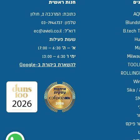
ים
חנות ראשית
AQ
כתובת:
המרכבה 2, חולון
Blunds
טלפון:
03-7946737
B.tech T
דוא"ל:
ec@avieli.co.il
Hu
שעות פעילות
Ma
א' – ה'
6:30 – 17:00
Milwa
ימי ו'
6:30 – 13:00
TOOL
להשארת ביקורת ב-Google
ROLLIN
Win
Sika
S
י
ר
ר פיקס