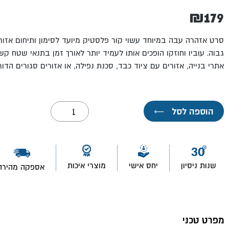
₪
179
סרט אזהרה עבה במיוחד עשוי קור פלסטיק מיועד לסימון ותיחום אזורי
גבוה. עוביו וחוזקו הופכים אותו לעמיד יותר לאורך זמן בתנאי שטח 
אתרי בנייה, אזורים עם ציוד כבד, סכנת נפילה, או אזורים סגורים הד
כמות
הוספה לסל
←
של
סרט
אזהרה
100
מטר
שנות ניסיון
יחס אישי
מוצרי איכות
אספקה מהירה
מפרט טכני