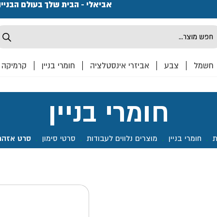
פתחנו חנות ואולם קרמיקה ברחוב המרכבה 2, חולון מחכים
אביאלי - הבית שלך בעולם הבניי
Produ
sea
חשמל
צבע
אביזרי אינסטלציה
חומרי בניין
קרמיקה
חומרי בניין
ת
.
חומרי בניין
.
מוצרים נלווים לעבודות
.
סרטי סימון
.
סרט אזהרה 100