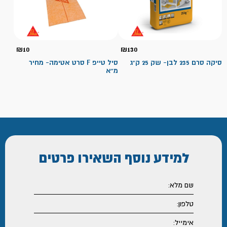
₪
10
₪
130
סיקה סרם 235 לבן- שק 25 ק"ג
סיל טייפ F סרט אטימה- מחיר
מ"א
למידע נוסף
השאירו פרטים