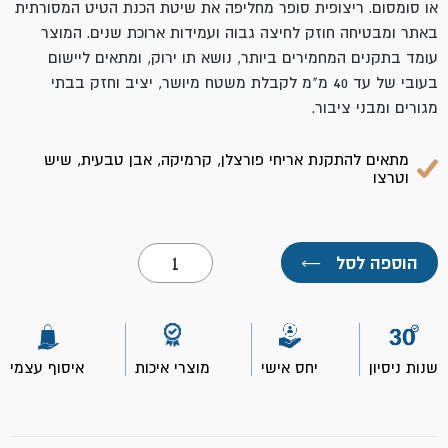
או סומסום. ריצופית סופר מחליפה את שיטת הכנת הטיט המסורתית
באתר ומבטיחה חוזק לחיצה גבוה ועמידות ארוכת שנים. המוצר
עומד בתקנים המחמירים ביותר, נושא תו ירוק, ומתאים ליישום
בעובי של עד 40 מ"מ לקבלת משטח מיושר, יציב וחזק בבתי
מגורים ומבני ציבור.
מתאים להתקנת אריחי פורצלן, קרמיקה, אבן טבעית, שיש
וטרצו
כמות
הוספה לסל
←
של
ריצופית
810
אפור-
שק
25
שנות ניסיון
יחס אישי
מוצרי איכות
איסוף עצמי
ק"ג
תרמוקיר