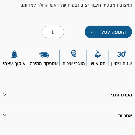
ועיצוב המבטיח חיבור יציב ובטוח של ראש הרולר למקומו.
כמות
הוספה לסל
←
של
רולר
עם
ידית
פוליאמיד
9"-
שנות ניסיון
יחס אישי
מוצרי איכות
אספקה מהירה
איסוף עצמי
ROLLING
DOG
מפרט טכני
אחריות