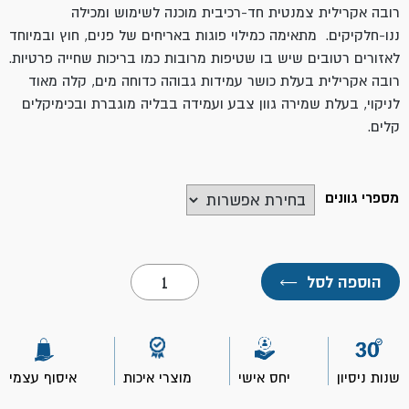
רובה אקרילית צמנטית חד-רכיבית מוכנה לשימוש ומכילה
ננו-חלקיקים. מתאימה כמילוי פוגות באריחים של פנים, חוץ ובמיוחד
לאזורים רטובים שיש בו שטיפות מרובות כמו בריכות שחייה פרטיות.
רובה אקרילית בעלת כושר עמידות גבוהה כדוחה מים, קלה מאוד
לניקוי, בעלת שמירה גוון צבע ועמידה בבליה מוגברת ובכימיקלים
קלים.
מספרי גוונים
כמות
הוספה לסל
←
של
רובה
סיקה
TG-
CLEAN
במגוון
שנות ניסיון
יחס אישי
מוצרי איכות
איסוף עצמי
צבעים-
2