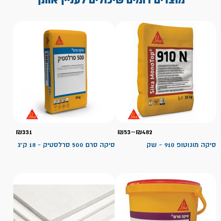
טווח
₪
331
₪
53
–
₪
482
מחירים:
סיקה מונוטופ 910 - שק
סיקה סרם 500 סרלסטיק - 18 ק"ג
עד