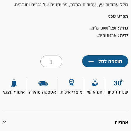
כולל עבודות עץ, עבודות מתכת, פרויקטים של נגרים וחובבים.
מפרט טכני
גודל:
120*1000 מ"מ..
ידית:
ארגונומית.
כמות
הוספה לסל
←
של
קליבת
נגרים
120*1000
מ"מ-
TOOLMAK
שנות ניסיון
יחס אישי
מוצרי איכות
אספקה מהירה
איסוף עצמי
אחריות