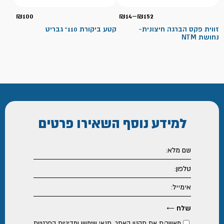
טווח
₪
100
₪
14
–
₪
152
מחירים:
זווית פקס הברגה חיצונית-
קטע ביקורת 110" גבריט
נחושת NTM
עד
למידע נוסף
השאירו פרטים
מאשר/ת את
תקנון האתר
,
תנאי שימוש ומדיניות הפרטיות