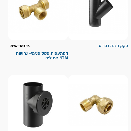
טווח
פקק הגנה גבריט
186
₪
–
26
₪
מחירי
הסתעפות פקס פנימי- נחושת
NTM איטליה
עד