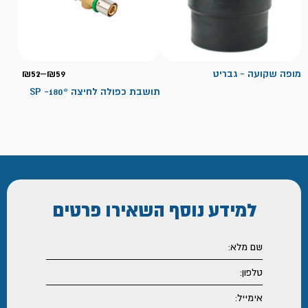
טווח
מופה שקועה - גבריט
59
₪
–
52
₪
מחירי
תושבת כפולה לחיצה 180°- SP
עד
למידע נוסף
השאירו פרטים