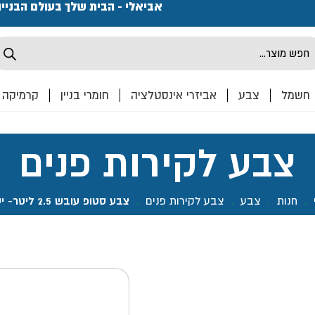
פתחנו חנות ואולם קרמיקה ברחוב המרכבה 2, חולון מחכים
אביאלי - הבית שלך בעולם הבניי
Produ
sea
חשמל
צבע
אביזרי אינסטלציה
חומרי בניין
קרמיקה
צבע לקירות פנים
.
חנות
.
צבע
.
צבע לקירות פנים
.
צבע סטופ עובש 2.5 ליטר- יעקבי