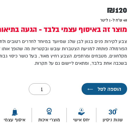
₪
120
48 ש"ח ל-1 ליטר
מוצר זה באיסוף עצמי בלבד - הגעה בתיאו
צבע לקירות פנים בגוון לבן שלג שמיועד במיוחד לחדרים רטובים ולחל
הפורמולה פותחה למניעת הצטברות עובש ובקטריות מה שהופך אותו לפ
מקלחונים, מטבחים ומרתפים. הצבע רחיץ מאוד, בעל כושר כיסוי גבו
בשכבה אחת בלבד, ומתאים ליישום גם על תקרות.
כמות
הוספה לסל
←
של
צבע
סטופ
עובש
2.5
ליטר-
שנות ניסיון
יחס אישי
מוצרי איכות
איסוף עצמי
יעקבי