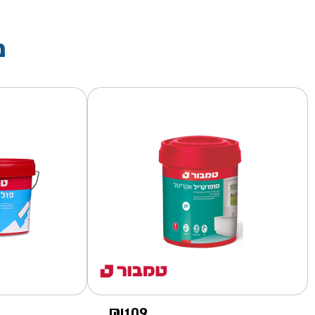
מ
₪
109