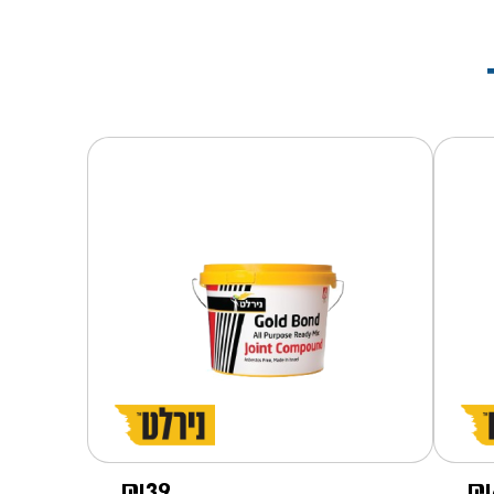
₪
39
₪