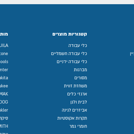
קטגוריות מוצרים
מותג
כלי עבודה
UILA
ין
כלי עבודה חשמליים
tone
כלי עבודה ידניים
ools
מברגות
nter
מסורים
kita
משחזת זווית
ukee
ארגזי כלים
MAK
לבית ולגן
GDOG
אביזרים לגינה
kler
תקרות אקוסטיות
סיקה / 
חומרי גמר
MITH