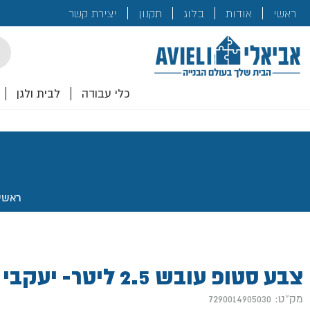
בנייה
ראשי
אודות
בלוג
תקנון
יצירת קשר
לכם!
cts
rch
כלי עבודה
לבית ולגן
ראשי
צבע סטופ עובש 2.5 ליטר- יעקבי
מק"ט: 7290014905030