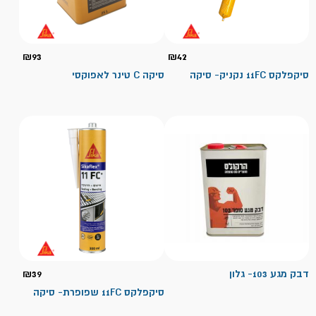
₪
93
₪
42
סיקפלקס 11FC נקניק- סיקה
סיקה C טינר לאפוקסי
דבק מגע 103- גלון
39
₪
סיקפלקס 11FC שפופרת- סיקה