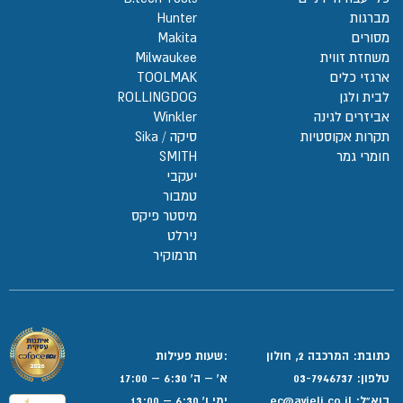
מברגות
Hunter
מסורים
Makita
משחזת זווית
Milwaukee
ארגזי כלים
TOOLMAK
לבית ולגן
ROLLINGDOG
אביזרים לגינה
Winkler
תקרות אקוסטיות
סיקה / Sika
חומרי גמר
SMITH
יעקבי
טמבור
מיסטר פיקס
נירלט
תרמוקיר
כתובת: המרכבה 2, חולון
:שעות פעילות
טלפון:
03-7946737
א' – ה' 6:30 – 17:00
דוא”ל:
ec@avieli.co.il
ימי ו' 6:30 – 13:00