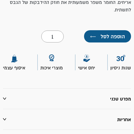
אריחים. החומר משפר משמעותית את חוזק ההידבקות של הגבס
לתשתית.
כמות
הוספה לסל
←
של
פריימר
לטיח
גבס
121-
20
שנות ניסיון
יחס אישי
מוצרי איכות
איסוף עצמי
ק"ג
מיסטר
פיקס
מפרט טכני
אחריות