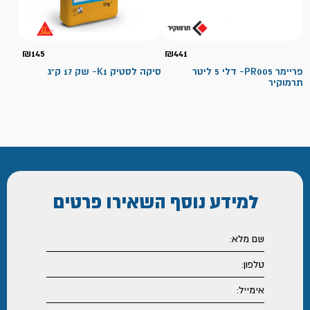
₪
145
₪
441
פריימר PR005- דלי 5 ליטר
סיקה לסטיק K1- שק 17 ק"ג
תרמוקיר
למידע נוסף
השאירו פרטים