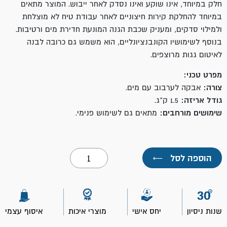
חלק במיוחד, אינו שוקע ואינו נסדק לאחר ייבוש. המוצר מתאים
במיוחד להחלקת קירות חיצוניים לאחר עבודת טיח לא מוצלחת
ולמילוי סדקים, ומעניק שכבת הגנה המונעת חדירת מים ורטיבות.
בנוסף לשימושיו הקונבנציונליים, הוא משמש גם כרובה לבנה
לאיטום גגות מרוצפים.
מפרט טכני:
צורה:
אבקה לערבוב עם מים.
גודל אריזה:
1.5 ק"ג.
שימושים מורחבים:
מתאים גם לשימוש פנימי.
כמות
הוספה לסל
←
של
פרופילה
חיצוני
1.5
ק"ג-
יעקבי
שנות ניסיון
יחס אישי
מוצרי איכות
איסוף עצמי