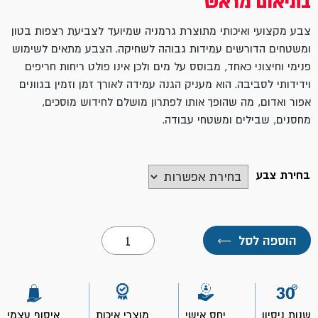
בתיאום מראש
צבע מקצועי ואיכותי מתוצרת גרמניה שמיועד לצביעת רצפות בטון
ומשטחים הדורשים עמידות גבוהה לשחיקה. הצבע מתאים לשימוש
פנימי וחיצוני כאחד, מבוסס על מים ולכן אינו פולט ריחות חריפים
וידידותי לסביבה. הוא מעניק הגנה עמידה לאורך זמן וזמין בגוונים
אפור ואדום, מה שהופך אותו לפתרון מושלם לחידוש מוסכים,
מחסנים, שבילים ומשטחי עבודה.
בחירת צבע
כמות
הוספה לסל
←
של
פרופיטק
צבע
מקצועי
לרצפות
בטון
שנות ניסיון
יחס אישי
מוצרי איכות
איסוף עצמי