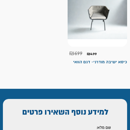
המחיר
המחיר
₪
699
₪
499
הנוכחי
המקורי
היה:
הוא:
כיסא ישיבה מודרני- דגם הוואי
₪699.
₪499.
למידע נוסף
השאירו פרטים