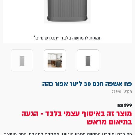
*תמונות להמחשה בלבד ייתכנו שינויים
פח אשפה חכם 30 ליטר אפור כהה
מק"ט: 77790
₪
199
מוצר זה באיסוף עצמי בלבד - הגעה
בתיאום מראש
פח חכם ומודרני המהווה פתרון היגייני ומתקדם למטבח. הפח מעוצב