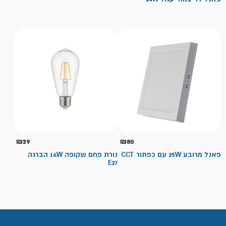
₪
39
₪
80
פאנל מרובע 25W עם כפתור CCT
נורת פחם שקופה 16W הברגה
E27