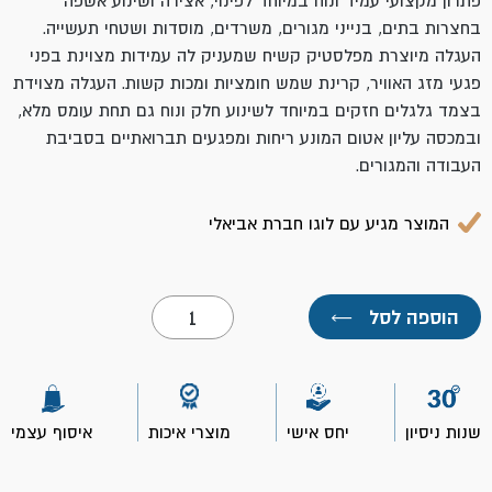
פתרון מקצועי עמיד ונוח במיוחד לפינוי, אצירה ושינוע אשפה
בחצרות בתים, בנייני מגורים, משרדים, מוסדות ושטחי תעשייה.
העגלה מיוצרת מפלסטיק קשיח שמעניק לה עמידות מצוינת בפני
פגעי מזג האוויר, קרינת שמש חומציות ומכות קשות. העגלה מצוידת
בצמד גלגלים חזקים במיוחד לשינוע חלק ונוח גם תחת עומס מלא,
ובמכסה עליון אטום המונע ריחות ומפגעים תברואתיים בסביבת
העבודה והמגורים.
המוצר מגיע עם לוגו חברת אביאלי
כמות
הוספה לסל
←
של
פח
אשפה
+
גלגלים
240
שנות ניסיון
יחס אישי
מוצרי איכות
איסוף עצמי
ל'
עם
לוגו