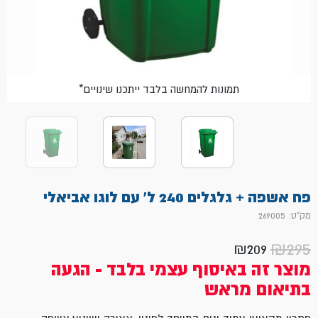
*תמונות להמחשה בלבד ייתכנו שינויים
פח אשפה + גלגלים 240 ל' עם לוגו אביאלי
מק"ט: 269005
₪
295
₪
209
המחיר
המחיר
מוצר זה באיסוף עצמי בלבד - הגעה
הנוכחי
המקורי
בתיאום מראש
היה:
הוא:
₪209.
₪295.