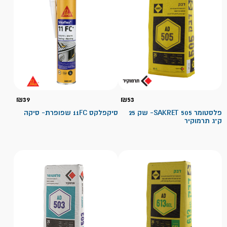
₪
39
₪
53
פלסטומר SAKRET 505- שק 25
סיקפלקס 11FC שפופרת- סיקה
ק"ג תרמוקיר