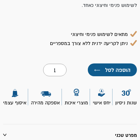
לשימוש פנימי וחיצוני כאחד.
מתאים לשימוש פנימי וחיצוני
ניתן לקריעה ידנית ללא צורך במספריים
כמות
הוספה לסל
←
של
סרט
הדבקה
חבלה
סופר
חזק
שנות ניסיון
יחס אישי
מוצרי איכות
אספקה מהירה
איסוף עצמי
25
מ"מ
9.14
מ'-
גורילה
מפרט טכני