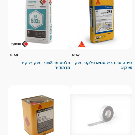
₪
60
₪
67
סיקה סרם 255 סטארפלקס- שק
פלסטומר 503S- שק 25 ק"ג
25 ק"ג
תרמוקיר