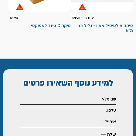
טווח
₪
93
₪
93
–
₪
102
מחירים:
סיקה מולטיסיל אפור- גליל 10
סיקה C טינר לאפוקסי
מ"א
עד
למידע נוסף
השאירו פרטים