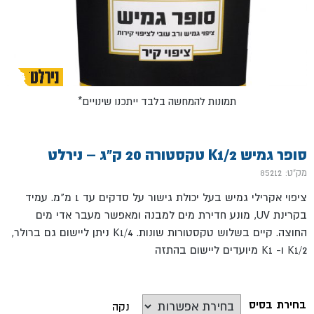
*תמונות להמחשה בלבד ייתכנו שינויים
סופר גמיש K1/2 טקסטורה 20 ק"ג – נירלט
מק"ט: 85212
ציפוי אקרילי גמיש בעל יכולת גישור על סדקים עד 1 מ"מ. עמיד
בקרינת UV, מונע חדירת מים למבנה ומאפשר מעבר אדי מים
החוצה. קיים בשלוש טקסטורות שונות. K1/4 ניתן ליישום גם ברולר,
K1/2 ו- K1 מיועדים ליישום בהתזה
בחירת בסיס
נקה