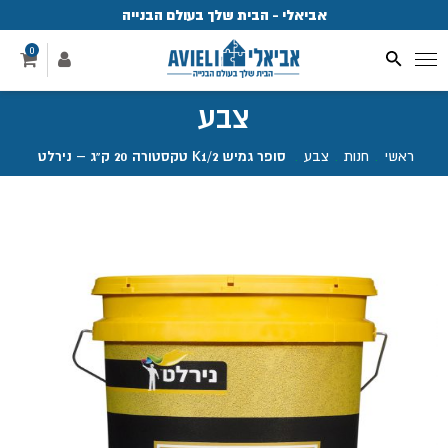
אביאלי - הבית שלך בעולם הבנייה
פ
0
צבע
ראשי
.
חנות
.
צבע
.
סופר גמיש K1/2 טקסטורה 20 ק"ג – נירלט