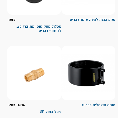
פקק הגנה לקצה צינור גבריט
53
₪
מכלול פקק סופי מתוברג 110
לריתוך- גבריט
טווח
מופה חשמלית גבריט
24
₪
–
13
₪
מחירי
ניפל כפול SP
עד