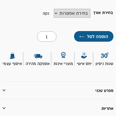
בחירת אורך
נקה
כמות
הוספה לסל
←
של
מקדח
צלב
לפטישון
SDS
קוטר
שנות ניסיון
יחס אישי
מוצרי איכות
אספקה מהירה
איסוף עצמי
4
מ"מ
מפרט טכני
אחריות