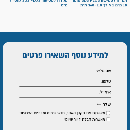
מקדח לפטישון SDS PLUS קוטר
מקדח לפטישון SDS PLUS קוטר 7
10 מ"מ באורך 260-110 מ"מ
מ"מ
עד
עד
למידע נוסף
השאירו פרטים
מאשר/ת את
תקנון האתר
,
תנאי שימוש ומדיניות הפרטיות
מאשר/ת קבלת דיוור שיווקי