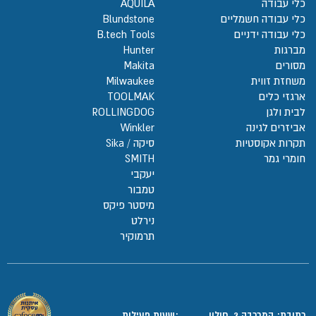
כלי עבודה
AQUILA
כלי עבודה חשמליים
Blundstone
כלי עבודה ידניים
B.tech Tools
מברגות
Hunter
מסורים
Makita
משחזת זווית
Milwaukee
ארגזי כלים
TOOLMAK
לבית ולגן
ROLLINGDOG
אביזרים לגינה
Winkler
תקרות אקוסטיות
סיקה / Sika
חומרי גמר
SMITH
יעקבי
טמבור
מיסטר פיקס
נירלט
תרמוקיר
כתובת: המרכבה 2, חולון
:שעות פעילות