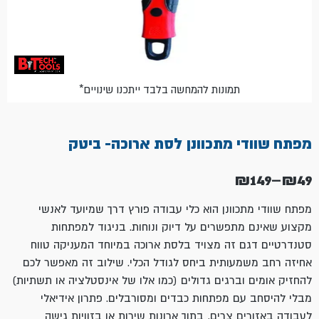
*תמונות להמחשה בלבד ייתכנו שינויים
מפתח שוודי מתכוונן לסת ארוכה- ביטק
₪
149
–
₪
49
טווח
מחירים:
מפתח שוודי מתכוונן הוא כלי עבודה פורץ דרך שמיועד לאנשי
מקצוע שאינם מתפשרים על דיוק ונוחות. בניגוד למפתחות
עד
סטנדרטיים דגם זה מצויד בלסת ארוכה במיוחד המעניקה טווח
אחיזה רחב משמעותית ביחס לגודל הכלי. שילוב זה מאפשר לכם
להחזיק אומים וברגים גדולים (כמו אלו של אינסטלציה או תשתיות)
מבלי להיסחב עם מפתחות כבדים ומסורבלים. פתרון אידיאלי
לעבודה באזורים צרים, בתוך ארונות שירות או בזוויות גישה