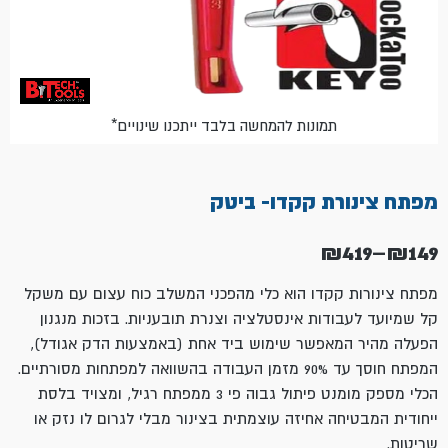
*תמונות להמחשה בלבד ייתכנו שינויים
מפתח צינורת קקדו- ביטק
₪
419
–
₪
149
טווח
מחירים:
מפתח צינורות קקדו הוא כלי מהפכני המשלב כוח עצום עם משקל
קל שמיועד לעבודות אינסטלציה וצנרת תובעניות. בזכות מנגנון
עד
הפעלה מהיר המאפשר שימוש ביד אחת (באמצעות הדק אגודל),
המפתח חוסך עד 90% מזמן העבודה בהשוואה למפתחות מסורתיים.
הכלי מספק מומנט פיתול גבוה פי 3 ממפתח רגיל, ומצויד בלסת
ייחודית המבטיחה אחיזה עוצמתית בצינור מבלי לגרום לו נזק או
שריטות.