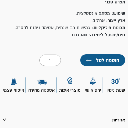
מפרט טכני
שימוש:
מסתם אינסטלציה.
ארץ ייצור:
ארה"ב.
תכונות פיזיקליות:
גמישות רב-שנתית, אטימה ניתנת להסרה.
נפח/משקל ליחידה:
400 גרם.
כמות
הוספה לסל
←
של
מסתם
אינסטלציה
400
גרם-
STA
שנות ניסיון
יחס אישי
מוצרי איכות
אספקה מהירה
איסוף עצמי
PUT
אחריות