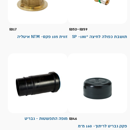
טווח
₪
17
₪
52
–
₪
59
מחירים:
תושבת כפולה לחיצה 180°- SP
זווית 105 פקס- NTM איטליה
עד
46
₪
מופה התפשטות - גבריט
פקק גבריט לריתוך- 160 מ"מ