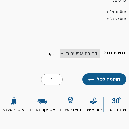
גדלים:
18X18 מ"מ.
24X18 מ"מ.
בחירת גודל
נקה
כמות
הוספה לסל
←
של
מוט/
לום
חילוץ-
TOOLMAK
שנות ניסיון
יחס אישי
מוצרי איכות
אספקה מהירה
איסוף עצמי