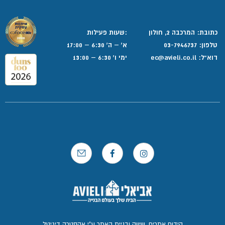
כתובת: המרכבה 2, חולון
:שעות פעילות
טלפון:
03-7946737
א' – ה' 6:30 – 17:00
דוא”ל:
ec@avieli.co.il
ימי ו' 6:30 – 13:00
קידום אתרים, שיווק ובניית האתר ע"י אקסטרה דיגיטל