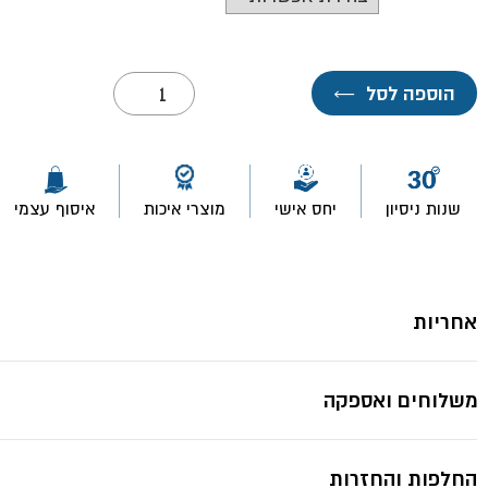
כמות
*תמונות להמחשה בלבד ייתכנ
הוספה לסל
←
של
מוט
טלסקופי
עם
חיבור
קוני-
שנות ניסיון
יחס אישי
מוצרי איכות
איסוף עצמי
ROLLINGDOG
אחריות
משלוחים ואספקה
החלפות והחזרות