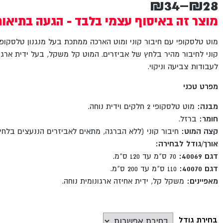
₪
34
–
₪
28
טווח
מוצר זה באיסוף עצמי בלבד - הגעה בתיאו
מחירים:
מוט טלסקופי עם חיבור קוני ומוט הארכה ממתכת בעל מנגנון טלסקופ
קוני לחיבור מהיר בלחץ של אביזרים. המוט קל משקל, בעל ידית ארגו
עד
לעבודות צביעה וניקוי.
מפרט טכני
מבנה:
מוט טלסקופי 2 חלקים וידית נוחה.
חומר:
ברזל.
קצה המוט:
חיבור קוני (ללא הברגה, מתאים לאביזרים הננעצים בלחץ
אורך/גודל לבחירה:
דגם 40069:
70 ס"מ עד 120 ס"מ.
דגם 40070:
110 ס"מ עד 200 ס"מ.
מאפיינים:
משקל קל, ידית אחיזה ארגונומית נוחה.
בחירת גודל