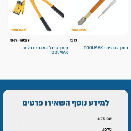
טווח
₪
65
–
₪
219
₪
13
מחירי
חותך זכוכית- TOOLMAK
חותך ברזל במבחר גדלים-
TOOLMAK
עד
למידע נוסף
השאירו פרטים