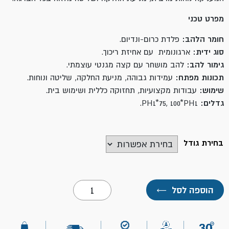
מפרט טכני
חומר הלהב:
פלדת כרום-ונדיום.
סוג ידית:
ארגונומית עם אחיזת ריכוך.
גימור להב:
להב מושחר עם קצה מגנטי עוצמתי.
תכונות מפתח:
עמידות גבוהה, מניעת החלקה, שליטה ונוחות.
שימוש:
עבודות מקצועיות, תחזוקה כללית ושימוש בית.
גדלים:
PH1*75, 100*PH1.
בחירת גודל
כמות
הוספה לסל
←
של
מברג
פיליפס
TOOLMAK