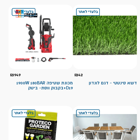
₪
949
₪
42
דשא סינטטי - דגם לונדון
מכונת שטיפה 1900W 180BAR
D19+בקבוק ווסת- ביטק