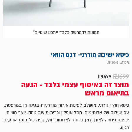
*תמונות להמחשה בלבד ייתכנו שינויים
כיסא ישיבה מודרני- דגם הוואי
מק"ט: BP3063
₪
699
₪
499
המחיר
המחיר
מוצר זה באיסוף עצמי בלבד - הגעה
הנוכחי
המקורי
בתיאום מראש
היה:
הוא:
₪499.
₪699.
כיסא חוץ יוקרתי, מושלם לפינות אירוח מודרניות בגינה או במרפסת,
עם שילוב של אלומיניום, חבל אופלין וכרית מושב נוחה. יוצר חוויית
ישיבה נינוחה לאורך זמן בייחוד לארוחות חוץ, קפה של בוקר או ערב
רגוע.