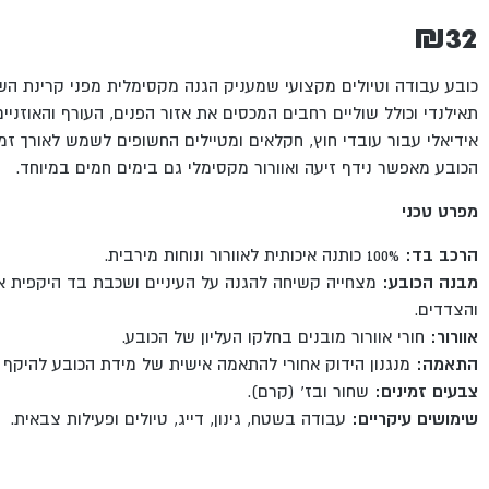
₪
32
כובע עבודה וטיולים מקצועי שמעניק הגנה מקסימלית מפני קרינת הש
תאילנדי וכולל שוליים רחבים המכסים את אזור הפנים, העורף והאוזניי
אידיאלי עבור עובדי חוץ, חקלאים ומטיילים החשופים לשמש לאורך זמ
הכובע מאפשר נידף זיעה ואוורור מקסימלי גם בימים חמים במיוחד.
מפרט טכני
הרכב בד:
100% כותנה איכותית לאוורור ונוחות מירבית.
מבנה הכובע:
מצחייה קשיחה להגנה על העיניים ושכבת בד היקפית אר
והצדדים.
אוורור:
חורי אוורור מובנים בחלקו העליון של הכובע.
התאמה:
מנגנון הידוק אחורי להתאמה אישית של מידת הכובע להיקף 
צבעים זמינים:
שחור ובז' (קרם).
שימושים עיקריים:
עבודה בשטח, גינון, דייג, טיולים ופעילות צבאית.