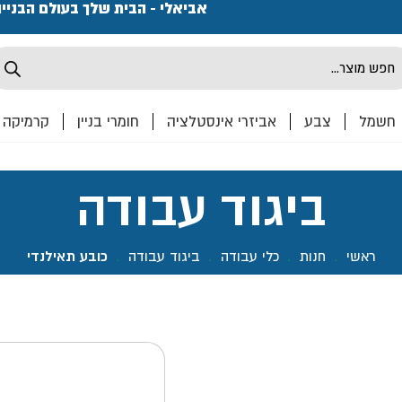
פתחנו חנות ואולם קרמיקה ברחוב המרכבה 2, חולון מחכים
אביאלי - הבית שלך בעולם הבניי
Produ
sea
חשמל
צבע
אביזרי אינסטלציה
חומרי בניין
קרמיקה
ביגוד עבודה
ראשי
.
חנות
.
כלי עבודה
.
ביגוד עבודה
.
כובע תאילנדי