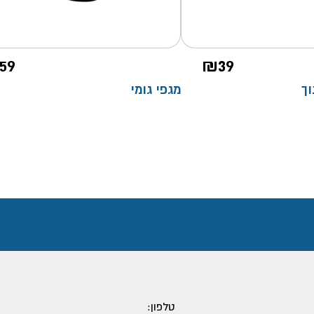
59
₪
39
וך
מגפי גומי