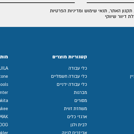
תקנון האתר
,
תנאי שימוש ומדיניות הפרטיות
 דיוור שיווקי
קטגוריות מוצרים
מותג
כלי עבודה
UILA
ין
כלי עבודה חשמליים
tone
כלי עבודה ידניים
ools
מברגות
nter
מסורים
kita
משחזת זווית
ukee
ארגזי כלים
MAK
לבית ולגן
GDOG
אביזרים לגינה
kler