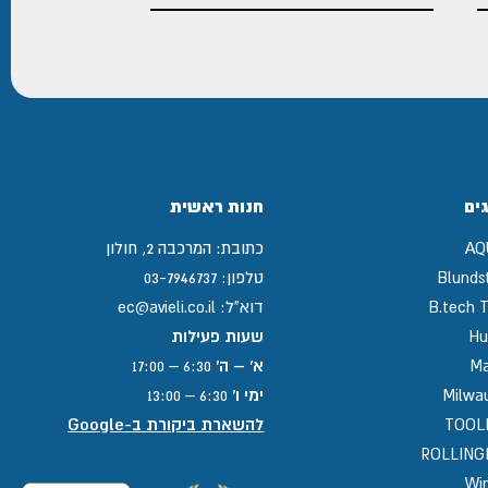
ים
חנות ראשית
AQ
כתובת:
המרכבה 2, חולון
Blunds
טלפון:
03-7946737
B.tech T
דוא"ל:
ec@avieli.co.il
Hu
שעות פעילות
Ma
א' – ה'
6:30 – 17:00
Milwa
ימי ו'
6:30 – 13:00
TOOL
להשארת ביקורת ב-Google
ROLLIN
Win