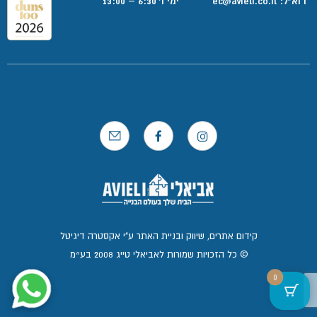
דוא”ל:
ec@avieli.co.il
ימי ו' 6:30 – 13:00
קידום אתרים, שיווק ובניית האתר ע"י אקסטרה דיגיטל
© כל הזכויות שמורות לאביאלי טייג 2008 בע״מ
0