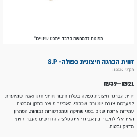
*תמונות להמחשה בלבד ייתכנו שינויים
זווית הברגה חיצונית כפולה- S.P
מק"ט: 114034
₪
39
–
₪
21
טווח
מחירים:
זווית הברגה חיצונית כפולה בעלת חיבור זוויתי חזק ואמין שמיועדת
למערכות צנרת SP ורב-שכבתי. האביזר מיוצר בתקן ומבטיח
עד
עמידות ארוכת שנים בפני שחיקה וטמפרטורות גבוהות. הפתרון
האידיאלי לחיבור בין אביזרי אינסטלציה הדורשים מעבר זוויתי
מדויק ובטוח.