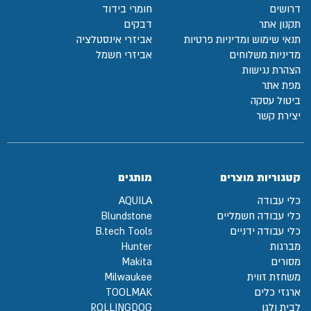
דרושים
חומרי בידוד
תקנון אתר
דבקים
תנאי שימוש ומדיניות פרטיות
אביזרי אינסטלציה
מדיניות משלוחים
אביזרי חשמל
הצהרת נגישות
מפת אתר
ביטול עסקה
יצירת קשר
קטגוריות מוצרים
מותגים
כלי עבודה
AQUILA
כלי עבודה חשמליים
Blundstone
כלי עבודה ידניים
B.tech Tools
מברגות
Hunter
מסורים
Makita
משחזת זווית
Milwaukee
ארגזי כלים
TOOLMAK
לבית ולגן
ROLLINGDOG