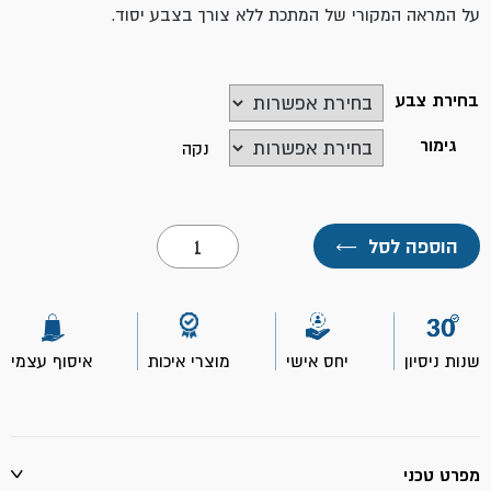
על המראה המקורי של המתכת ללא צורך בצבע יסוד.
בחירת צבע
גימור
נקה
כמות
הוספה לסל
←
של
הומרייט
אולטימה
צבע
למתכת
בסיס
שנות ניסיון
יחס אישי
מוצרי איכות
איסוף עצמי
מים
750
מ"ל-
יעקבי
מפרט טכני