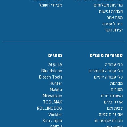
מדיניות משלוחים
אביזרי חשמל
הצהרת נגישות
מפת אתר
ביטול עסקה
יצירת קשר
קטגוריות מוצרים
מותגים
כלי עבודה
AQUILA
כלי עבודה חשמליים
Blundstone
כלי עבודה ידניים
B.tech Tools
מברגות
Hunter
מסורים
Makita
משחזת זווית
Milwaukee
ארגזי כלים
TOOLMAK
לבית ולגן
ROLLINGDOG
אביזרים לגינה
Winkler
תקרות אקוסטיות
סיקה / Sika
חומרי גמר
SMITH