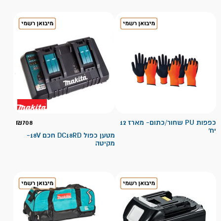
כפפות PU שחור/כתום- מארז 12
708
₪
יח'
מטען כפול DC18RD חכם 18V-
מקיטה