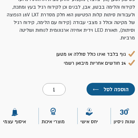
לקידוח והלימה בבטון, אבן, לבנים וכן לקידוח רגיל בעץ ומתכת,
ולעבודות סיתות קלות הפטישון הוא חלק מסדרת
18
V LXT הנפוצה
של מקיטה וכולל 3 מצבי עבודה (קידוח עם הלימה, קידוח רגיל
וסיתות), תאורת LED וידית אחיזה ארגונומית לנוחות ושליטה
מרביות.
גוף בלבד ואינו כולל סוללה או מטען
24 חודשים אחריות מיבואן רשמי
כמות
הוספה לסל
←
של
גוף
פטישון
DHR202Z
נטען
18V
שנות ניסיון
יחס אישי
מוצרי איכות
איסוף עצמי
-
מקיטה