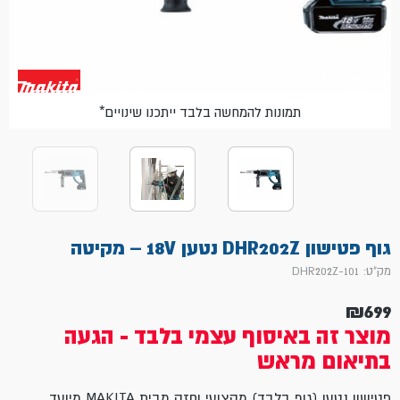
*תמונות להמחשה בלבד ייתכנו שינויים
גוף פטישון DHR202Z נטען 18V – מקיטה
מק"ט: 101-DHR202Z
₪
699
מוצר זה באיסוף עצמי בלבד - הגעה
בתיאום מראש
פטישון נטען (גוף בלבד) מקצועי וחזק מבית MAKITA מיועד