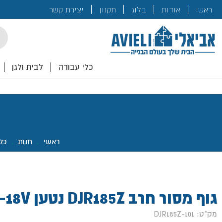
בנייה
ראשי
אודות
בלוג
תקנון
יצירת קשר
לכם!
cts
rch
כלי עבודה
לבית ולגן
ראשי
.
חנות
.
כל
גוף מסור חרב DJR185Z נטען 18V- מקיטה
מק"ט: 101-DJR185Z