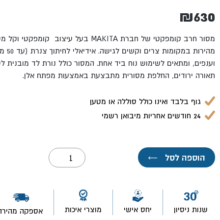
₪
630
מסור חרב קומפקטי של חברת MAKITA בעל עיצוב
מהירות במקומות צרים וקשים לגישה. אידיאלי לחיתוך צנרת (עד
50
מ"
וענפים, ומתאים לשימוש נוח ביד אחת. המסור כולל נורת לד מובנית ל
תאורה ירודים, החלפת מסורית מתבצעת באמצעות מפתח אלן.
גוף בלבד ואינו כולל סוללה או מטען
24 חודשים אחריות מיבואן רשמי
כמות
הוספה לסל
←
של
גוף
מסור
חרב
DJR185Z
נטען
שנות ניסיון
יחס אישי
מוצרי איכות
אספקה מהירה
18V-