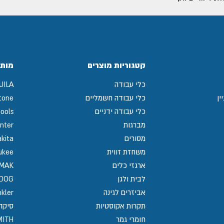
קטגוריות מוצרים
מותג
כלי עבודה
UILA
ין
כלי עבודה חשמליים
tone
כלי עבודה ידניים
ools
מברגות
nter
מסורים
kita
משחזת זווית
ukee
ארגזי כלים
MAK
לבית ולגן
GDOG
אביזרים לגינה
kler
תקרות אקוסטיות
סיקה / 
חומרי גמר
MITH