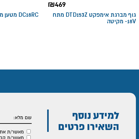
₪
469
גוף מברגת אימפקט DTD153Z מתח
DC18RC מטען מהיר 18V- מקיטה
18V- מקיטה
למידע נוסף
השאירו פרטים
מאשר/ת את
מאשר/ת קבלת