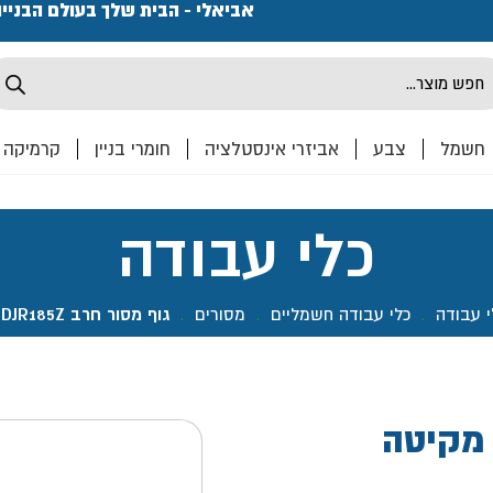
פתחנו חנות ואולם קרמיקה ברחוב המרכבה 2, חולון מחכים
אביאלי - הבית שלך בעולם הבניי
Produ
sea
חשמל
צבע
אביזרי אינסטלציה
חומרי בניין
קרמיקה
כלי עבודה
י עבודה
.
כלי עבודה חשמליים
.
מסורים
.
גוף מסור חרב DJR185Z נטען 18V- מקיטה